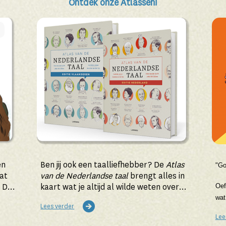
Ontdek onze Atlassen!
en
Ben jij ook een taalliefhebber? De
Atlas
"Go
at
van de Nederlandse taal
brengt alles in
? De
kaart wat je altijd al wilde weten over
Oef
het Nederlands en zijn gebruikers.
wat
Lees verder
Lee