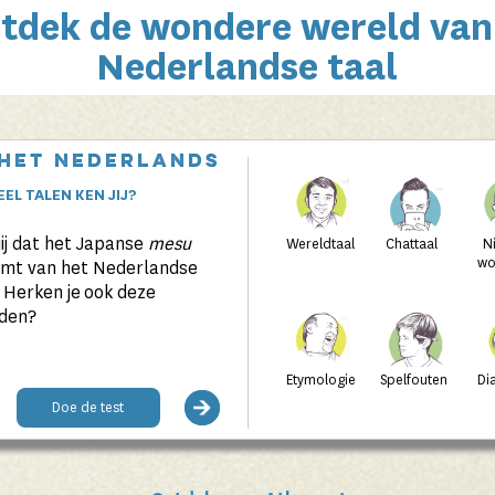
tdek de wondere wereld van
Nederlandse taal
 het Nederlands
EL TALEN KEN JIJ?
jij dat het Japanse
mesu
Wereldtaal
Chattaal
N
wo
amt van het Nederlandse
 Herken je ook deze
den?
Etymologie
Spelfouten
Di
Doe de test