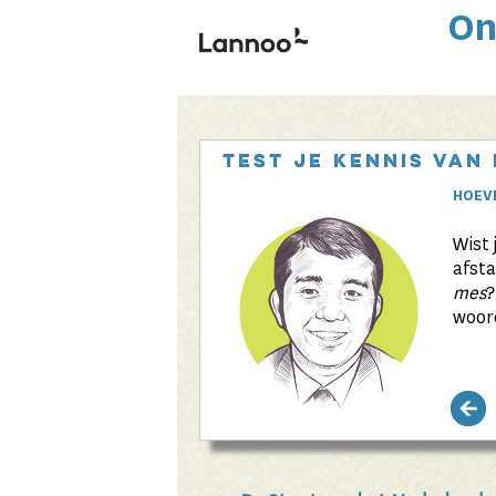
Skip to main content
On
Test je kennis van
HOEVE
Wist 
afst
mes
?
woor