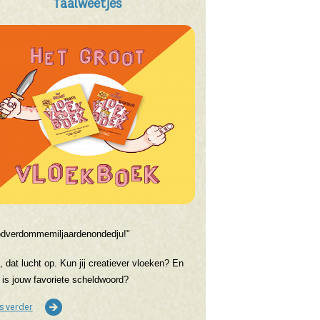
Taalweetjes
dverdommemiljaardenondedju!"
, dat lucht op. Kun jij creatiever vloeken? En
 is jouw favoriete scheldwoord?
s verder