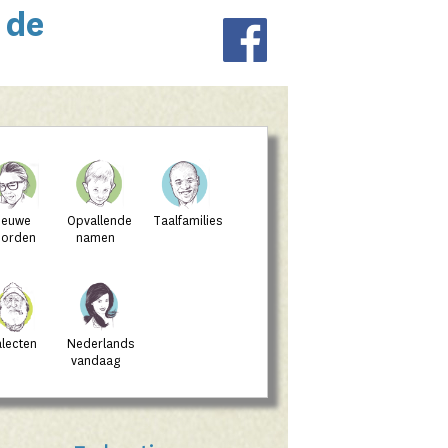
 de
ieuwe
Opvallende
Taalfamilies
orden
namen
alecten
Nederlands
vandaag