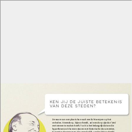
Skip to main content
Ontdek de wondere wereld van de
Nederlandse taal
Ken je de betekenis van deze
steden?
Submitted by
lep@lannoo.be
on Tue, 05/02/2017 - 09:18
Atlas van de Nederlandse Taal
Taalnieuws
Over de Atlas
De Staat van het Nederlands
Contact
Uitgeverij Lannoo nv
Kasteelstraat 97
B-8700 Tielt