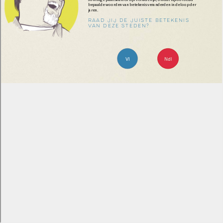
BE 0446.201.582
T. 32 (0)51 42 42 11
info@lannoo.be
TerraLannoo bv
Papiermolen 14-24
3994 DK Houten
Postbus 97
3990 DB Houten
T. 31 (0)30 300 04 00
info@terralannoo.nl